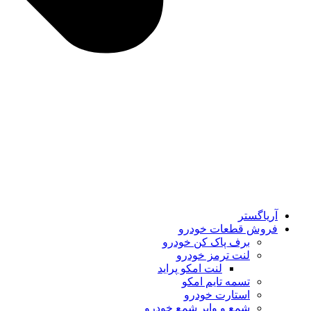
آریاگستر
فروش قطعات خودرو
برف پاک کن خودرو
لنت ترمز خودرو
لنت امکو پراید
تسمه تایم امکو
استارت خودرو
شمع و وایر شمع خودرو