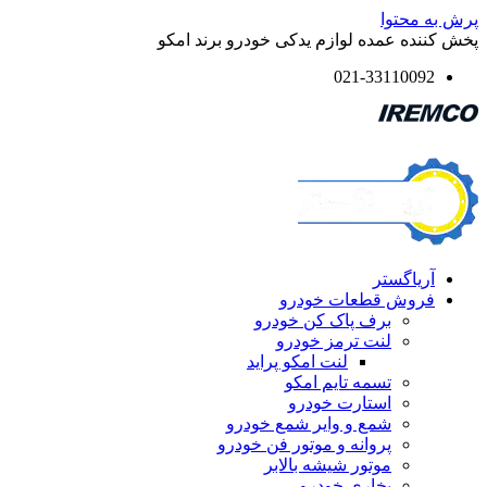
پرش به محتوا
پخش کننده عمده لوازم یدکی خودرو برند امکو
021-33110092
آریاگستر
فروش قطعات خودرو
برف پاک کن خودرو
لنت ترمز خودرو
لنت امکو پراید
تسمه تایم امکو
استارت خودرو
شمع و وایر شمع خودرو
پروانه و موتور فن خودرو
موتور شیشه بالابر
بخاری خودرو