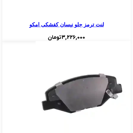
لنت ترمز جلو نیسان کفشکى امکو
3,226,000
تومان