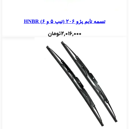
تسمه تایم پژو ۲۰۶ (تیپ ۵ و ۶) HNBR
2,016,000
تومان