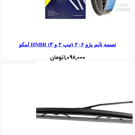
تسمه تایم پژو ۲۰۶ (تیپ ۲ و ۳) HNBR امکو
1,098,000
تومان