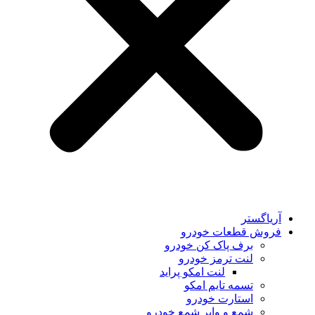
آریاگستر
فروش قطعات خودرو
برف پاک کن خودرو
لنت ترمز خودرو
لنت امکو پراید
تسمه تایم امکو
استارت خودرو
شمع و وایر شمع خودرو