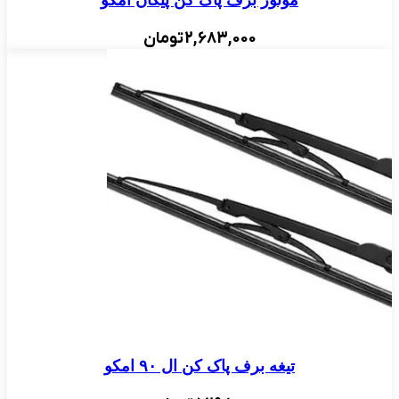
موتور برف پاک کن پیکان امکو
2,683,000
تومان
تیغه برف پاک کن ال ۹۰ امکو