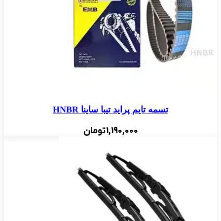
تسمه تایم پراید تیبا ساینا HNBR
1,190,000
تومان