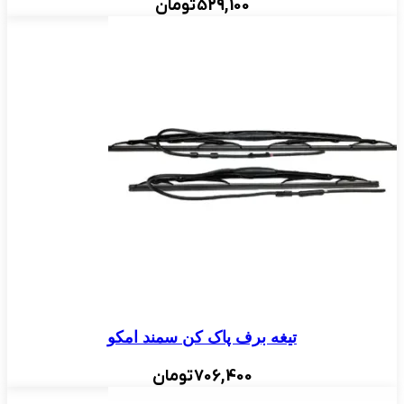
529,100
تومان
تیغه برف پاک کن سمند امکو
706,400
تومان