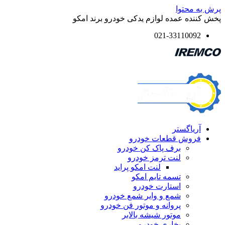
پرش به محتوا
پخش کننده عمده لوازم یدکی خودرو برند امکو
021-33110092
آریاگستر
فروش قطعات خودرو
برف پاک کن خودرو
لنت ترمز خودرو
لنت امکو پراید
تسمه تایم امکو
استارت خودرو
شمع و وایر شمع خودرو
پروانه و موتور فن خودرو
موتور شیشه بالابر
بخاری خودرو