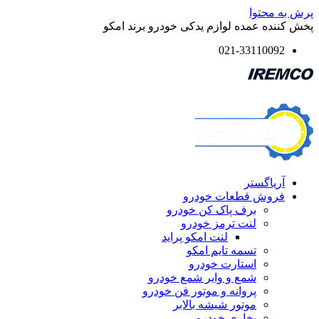
محتوا
ه عمده لوازم یدکی خودرو برند امکو
021-331100
یاگستر
وش قطعات خودرو
برف پاک کن خودرو
لنت ترمز خودرو
لنت امکو پراید
تسمه تایم امکو
استارت خودرو
شمع و وایر شمع خودرو
پروانه و موتور فن خودرو
موتور شیشه بالابر
بخاری خودرو