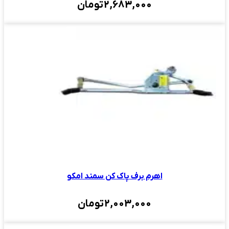
2,683,000
تومان
اهرم برف پاک کن سمند امکو
2,003,000
تومان