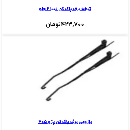
تیغه برف پاک کن تیبا ۲ جلو
423,700
تومان
بازویی برف پاک کن پژو ۴۰۵