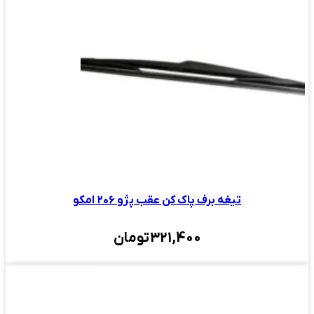
تیغه برف پاک کن عقب پژو ۲۰۶ امکو
321,400
تومان