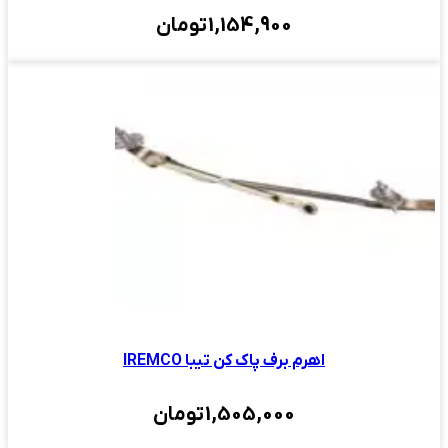
1,154,900
تومان
اهرم برف پاک کن تیبا IREMCO
1,505,000
تومان