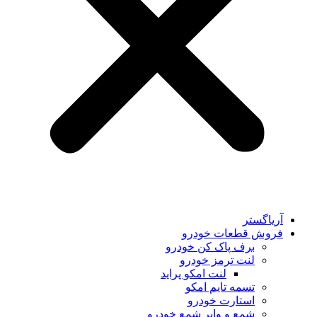
یاگستر
وش قطعات خودرو
برف پاک کن خودرو
لنت ترمز خودرو
لنت امکو پراید
تسمه تایم امکو
استارت خودرو
شمع و وایر شمع خودرو