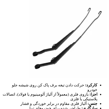
رکرد:
حرکت دادن تیغه برف پاک کن روی شیشه جلو
درو
زا:
بازوی فلزی (معمولاً از آلیاژ آلومینیوم یا فولاد)، اتصالات
استیکی یا فلزی
س:
آلیاژ فلزی مقاوم در برابر خوردگی و فشار
زگاری:
طراحی شده برای خودروهای تیبا