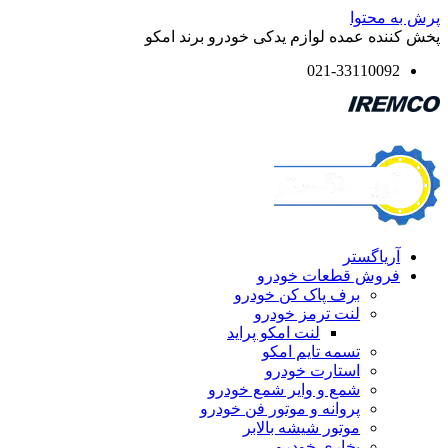
پرش به محتوا
پخش کننده عمده لوازم یدکی خودرو برند امکو
021-33110092
آریاگستر
فروش قطعات خودرو
برف پاک کن خودرو
لنت ترمز خودرو
لنت امکو پراید
تسمه تایم امکو
استارت خودرو
شمع و وایر شمع خودرو
پروانه و موتور فن خودرو
موتور شیشه بالابر
بخاری خودرو