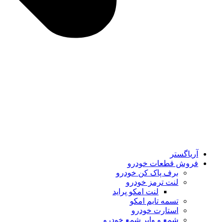
آریاگستر
فروش قطعات خودرو
برف پاک کن خودرو
لنت ترمز خودرو
لنت امکو پراید
تسمه تایم امکو
استارت خودرو
شمع و وایر شمع خودرو