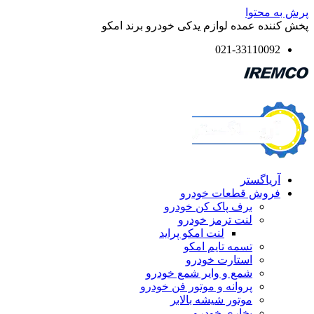
پرش به محتوا
پخش کننده عمده لوازم یدکی خودرو برند امکو
021-33110092
آریاگستر
فروش قطعات خودرو
برف پاک کن خودرو
لنت ترمز خودرو
لنت امکو پراید
تسمه تایم امکو
استارت خودرو
شمع و وایر شمع خودرو
پروانه و موتور فن خودرو
موتور شیشه بالابر
بخاری خودرو