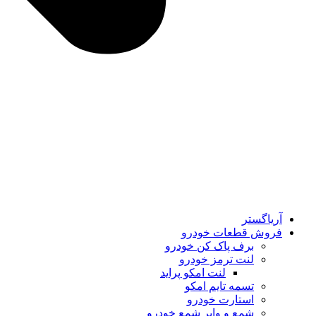
آریاگستر
فروش قطعات خودرو
برف پاک کن خودرو
لنت ترمز خودرو
لنت امکو پراید
تسمه تایم امکو
استارت خودرو
شمع و وایر شمع خودرو