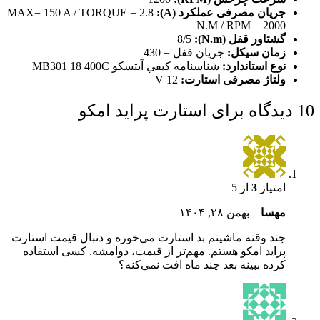
جریان مصرفی عملکرد (A):
MAX= 150 A / TORQUE = 2.8
N.M / RPM = 2000
گشتاور قفل (N.m):
8/5
زمان سيكل:
جريان قفل = 430
نوع استاندارد:
شناسنامه كيفي آيتسكو MB301 18 400C
ولتاژ مصرفی استارت:
12 V
10 دیدگاه برای
استارت پراید امکو
امتیاز
3
از 5
مهسا
–
بهمن ۲۸, ۱۴۰۴
چند وقته ماشینم بد استارت می‌خوره و دنبال قیمت استارت
پراید امکو هستم. مهم‌تر از قیمت، دوامشه. کسی استفاده
کرده ببینه بعد چند ماه افت نمی‌کنه؟