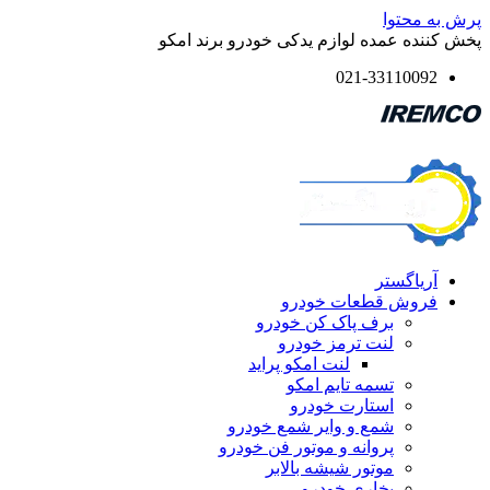
پرش به محتوا
پخش کننده عمده لوازم یدکی خودرو برند امکو
021-33110092
آریاگستر
فروش قطعات خودرو
برف پاک کن خودرو
لنت ترمز خودرو
لنت امکو پراید
تسمه تایم امکو
استارت خودرو
شمع و وایر شمع خودرو
پروانه و موتور فن خودرو
موتور شیشه بالابر
بخاری خودرو