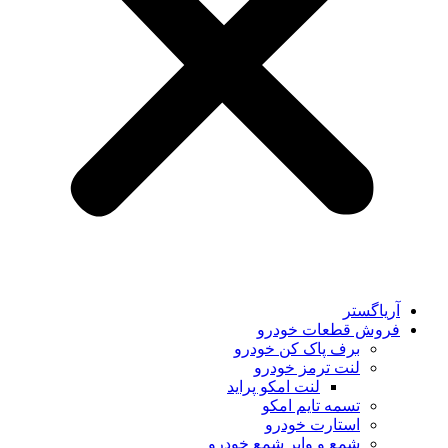
آریاگستر
فروش قطعات خودرو
برف پاک کن خودرو
لنت ترمز خودرو
لنت امکو پراید
تسمه تایم امکو
استارت خودرو
شمع و وایر شمع خودرو