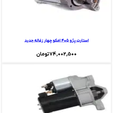
استارت پژو ۴۰۵ امکو چهار زغاله جدید
74,002,500
تومان