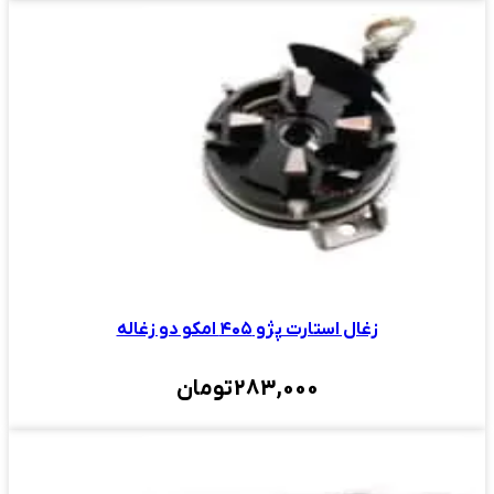
زغال استارت پژو ۴۰۵ امکو دو زغاله
283,000
تومان