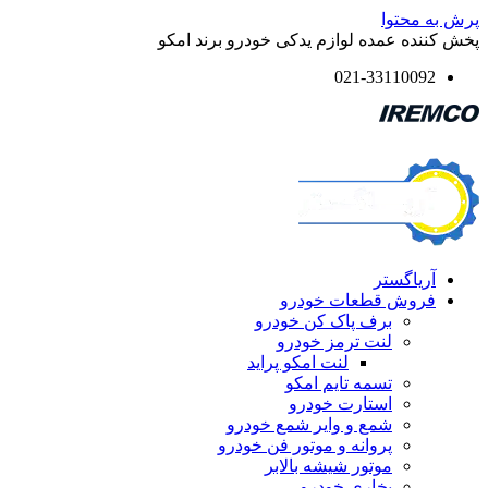
پرش به محتوا
پخش کننده عمده لوازم یدکی خودرو برند امکو
021-33110092
آریاگستر
فروش قطعات خودرو
برف پاک کن خودرو
لنت ترمز خودرو
لنت امکو پراید
تسمه تایم امکو
استارت خودرو
شمع و وایر شمع خودرو
پروانه و موتور فن خودرو
موتور شیشه بالابر
بخاری خودرو