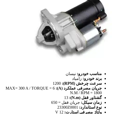
مناسب خودرو:
نیسان
برند خودرو:
زامیاد
سرعت چرخش (RPM):
1200
جریان مصرفی عملکرد (A):
MAX= 300 A / TORQUE = 6
N.M / RPM = 1800
گشتاور قفل (N.m):
13
زمان سيكل:
جريان قفل = 650
نوع استاندارد:
23300Z0001
ولتاژ مصرفی استارت:
12 V