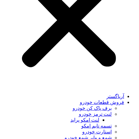
آریاگستر
فروش قطعات خودرو
برف پاک کن خودرو
لنت ترمز خودرو
لنت امکو پراید
تسمه تایم امکو
استارت خودرو
شمع و وایر شمع خودرو