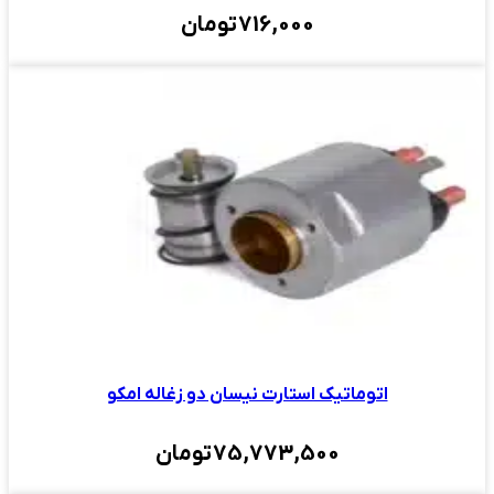
716,000
تومان
اتوماتیک استارت نیسان دو زغاله امکو
75,773,500
تومان