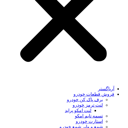
آریاگستر
فروش قطعات خودرو
برف پاک کن خودرو
لنت ترمز خودرو
لنت امکو پراید
تسمه تایم امکو
استارت خودرو
شمع و وایر شمع خودرو