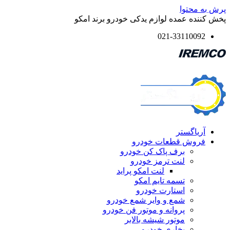
پرش به محتوا
پخش کننده عمده لوازم یدکی خودرو برند امکو
021-33110092
آریاگستر
فروش قطعات خودرو
برف پاک کن خودرو
لنت ترمز خودرو
لنت امکو پراید
تسمه تایم امکو
استارت خودرو
شمع و وایر شمع خودرو
پروانه و موتور فن خودرو
موتور شیشه بالابر
بخاری خودرو