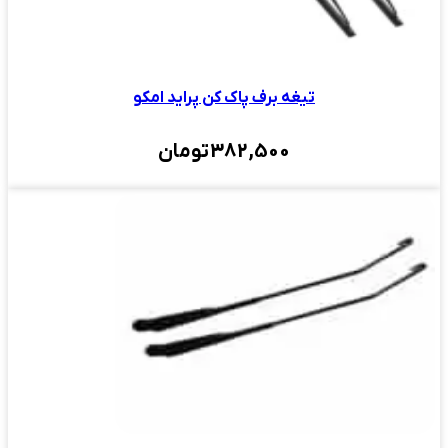
تیغه برف پاک کن پراید امکو
382,500
تومان