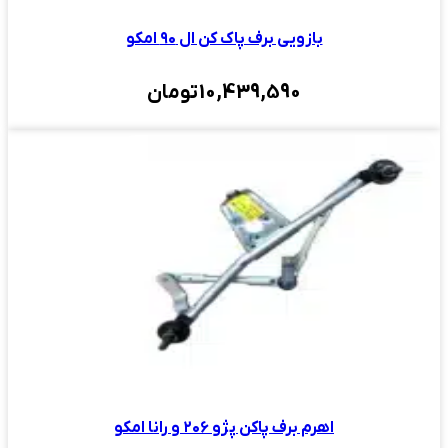
بازویی برف پاک کن ال ۹۰ امکو
10,439,590
تومان
اهرم برف پاکن پژو ۲۰۶ و رانا امکو