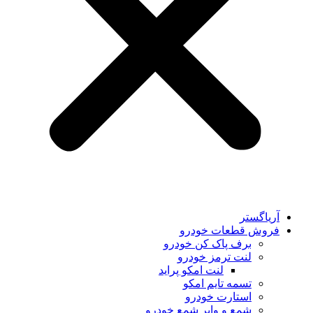
آریاگستر
فروش قطعات خودرو
برف پاک کن خودرو
لنت ترمز خودرو
لنت امکو پراید
تسمه تایم امکو
استارت خودرو
شمع و وایر شمع خودرو