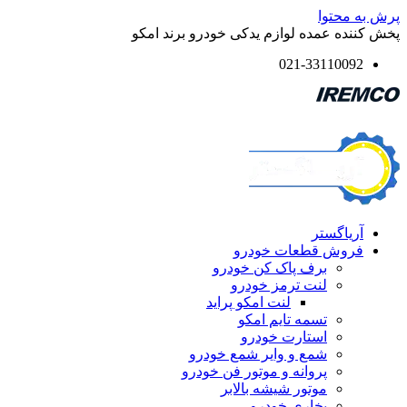
پرش به محتوا
پخش کننده عمده لوازم یدکی خودرو برند امکو
021-33110092
آریاگستر
فروش قطعات خودرو
برف پاک کن خودرو
لنت ترمز خودرو
لنت امکو پراید
تسمه تایم امکو
استارت خودرو
شمع و وایر شمع خودرو
پروانه و موتور فن خودرو
موتور شیشه بالابر
بخاری خودرو