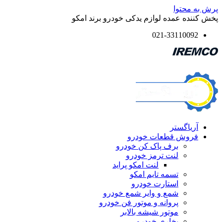
پرش به محتوا
پخش کننده عمده لوازم یدکی خودرو برند امکو
021-33110092
آریاگستر
فروش قطعات خودرو
برف پاک کن خودرو
لنت ترمز خودرو
لنت امکو پراید
تسمه تایم امکو
استارت خودرو
شمع و وایر شمع خودرو
پروانه و موتور فن خودرو
موتور شیشه بالابر
بخاری خودرو