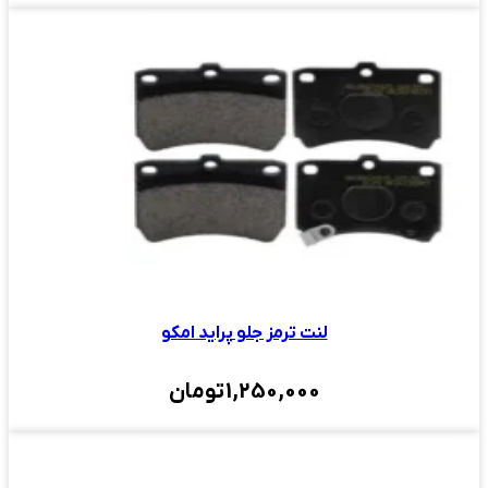
لنت ترمز جلو پراید امکو
1,250,000
تومان