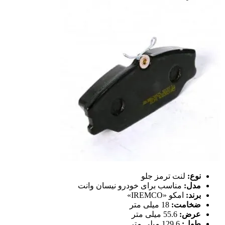
نوع:
لنت ترمز جلو
مدل:
مناسب برای خودرو نیسان وانت
برند:
امکو «IREMCO»
ضخامت:
18 میلی متر
عرض:
55.6 میلی متر
طول:
129.6 میلی متر