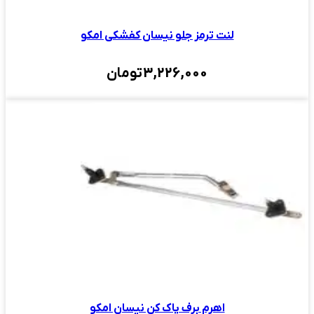
لنت ترمز جلو نیسان کفشکى امکو
3,226,000
تومان
اهرم برف پاک کن نیسان امکو