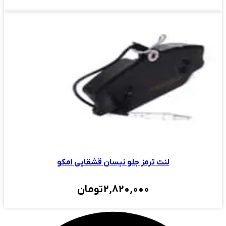
لنت ترمز جلو نیسان قشقایی امکو
2,820,000
تومان