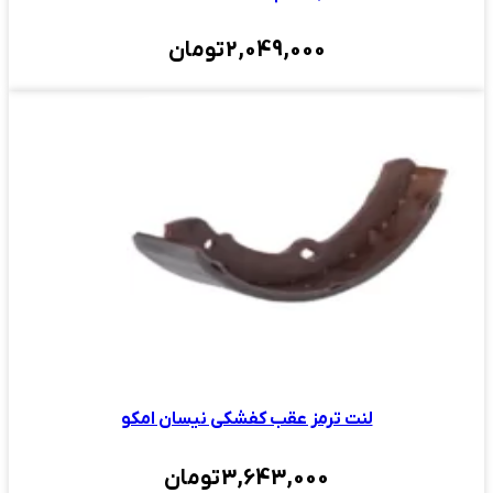
2,049,000
تومان
لنت ترمز عقب کفشکى نیسان امکو
3,643,000
تومان