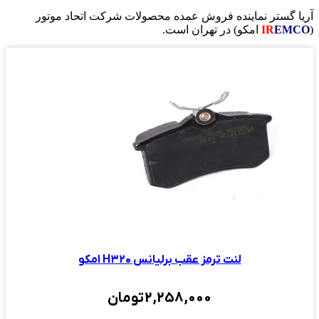
آریا گستر نماینده فروش عمده محصولات شرکت اتحاد موتور
(
EMCO
IR
امکو) در تهران است.
لنت ترمز عقب برلیانس H۳۲۰ امکو
2,258,000
تومان