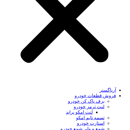
آریاگستر
فروش قطعات خودرو
برف پاک کن خودرو
لنت ترمز خودرو
لنت امکو پراید
تسمه تایم امکو
استارت خودرو
شمع و وایر شمع خودرو