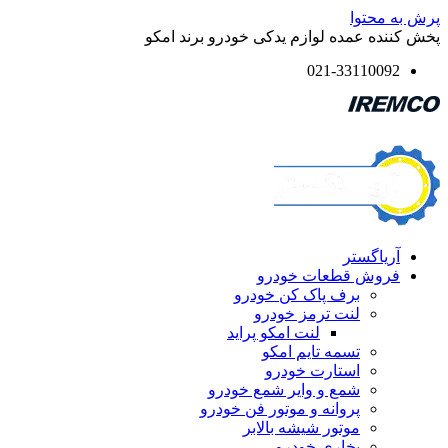
پرش به محتوا
پخش کننده عمده لوازم یدکی خودرو برند امکو
021-33110092
آریاگستر
فروش قطعات خودرو
برف پاک کن خودرو
لنت ترمز خودرو
لنت امکو پراید
تسمه تایم امکو
استارت خودرو
شمع و وایر شمع خودرو
پروانه و موتور فن خودرو
موتور شیشه بالابر
بخاری خودرو