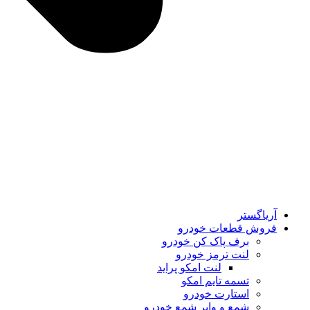
آریاگستر
فروش قطعات خودرو
برف پاک کن خودرو
لنت ترمز خودرو
لنت امکو پراید
تسمه تایم امکو
استارت خودرو
شمع و وایر شمع خودرو