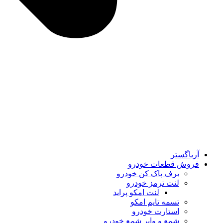
آریاگستر
فروش قطعات خودرو
برف پاک کن خودرو
لنت ترمز خودرو
لنت امکو پراید
تسمه تایم امکو
استارت خودرو
شمع و وایر شمع خودرو