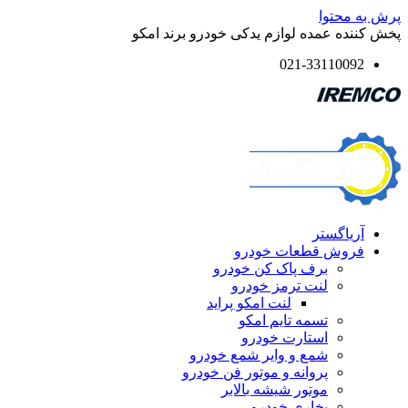
پرش به محتوا
پخش کننده عمده لوازم یدکی خودرو برند امکو
021-33110092
آریاگستر
فروش قطعات خودرو
برف پاک کن خودرو
لنت ترمز خودرو
لنت امکو پراید
تسمه تایم امکو
استارت خودرو
شمع و وایر شمع خودرو
پروانه و موتور فن خودرو
موتور شیشه بالابر
بخاری خودرو