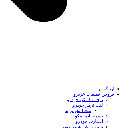
آریاگستر
فروش قطعات خودرو
برف پاک کن خودرو
لنت ترمز خودرو
لنت امکو پراید
تسمه تایم امکو
استارت خودرو
شمع و وایر شمع خودرو