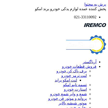
پرش به محتوا
پخش کننده عمده لوازم یدکی خودرو برند امکو
021-33110092
آریاگستر
فروش قطعات خودرو
برف پاک کن خودرو
لنت ترمز خودرو
لنت امکو پراید
تسمه تایم امکو
استارت خودرو
شمع و وایر شمع خودرو
پروانه و موتور فن خودرو
موتور شیشه بالابر
بخاری خودرو