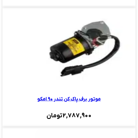
موتور برف پاک کن تندر ۹۰ امکو
2,787,900
تومان