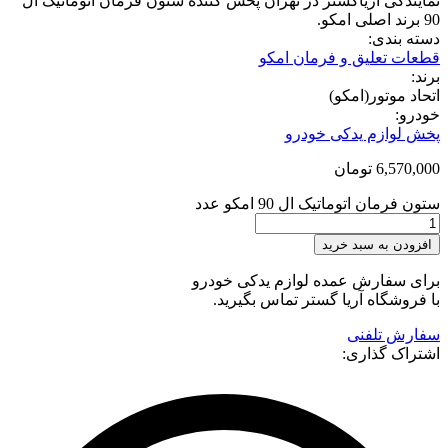
 آریاگستر در تهران پخش کننده ستون فرمان اتوماتیک ال
ی:
علیق و فرمان امکو
تور(امکو)
زم یدکی خودرو
6
تومان
اتوماتیک ال 90 امکو عدد
ه سبد خرید
ارش عمده لوازم یدکی خودرو
اه آریا گستر تماس بگیرید.
لفنی
گذاری: