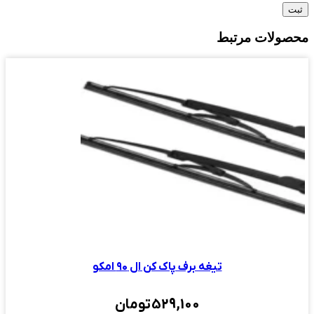
ت مرتبط
تیغه برف پاک کن ال ۹۰ امکو
529,100
تومان