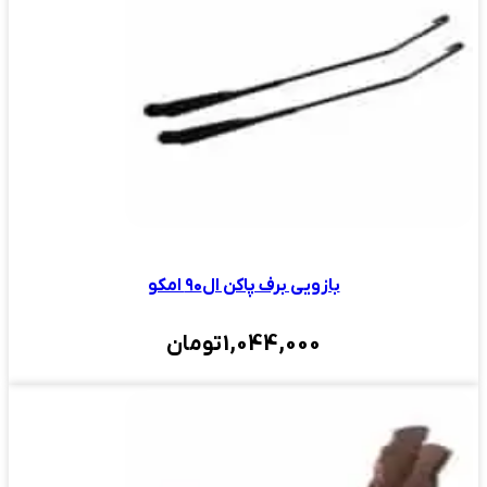
بازویی برف پاکن ال۹۰ امکو
1,044,000
تومان