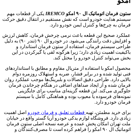
 اتوماتیک ال ۹۰ امکو
IREMCO
یکی از قطعات مهم
دایت خودرو است که نقش مستقیم در انتقال دقیق حرکت
 چرخ‌ها و کنترل ایمن خودرو دارد.
صحیح این قطعه باعث نرمی چرخش فرمان، کاهش لرزش
و افزایش دقت رانندگی می‌شود. در خودرو ال ۹۰ (تندر ۹۰) به دلیل
ستم فرمان، استفاده از ستون فرمان استاندارد و
اهمیت زیادی دارد؛ زیرا هرگونه لقی یا گیرکردن در این
واند کنترل خودرو را مختل کند.
کو با استفاده از متریال مقاوم و مطابق با استانداردهای
د شده و در برابر فشار، ضربه و استهلاک روزمره دوام
ارد. طراحی دقیق اتصالات و بلبرینگ‌ها موجب عملکرد روان
ه و از ایجاد صداهای اضافی در هنگام چرخاندن فرمان
می‌کند. این قطعه گزینه‌ای مناسب برای جایگزینی
ی فرسوده یا معیوب بوده و هماهنگی کامل با سیستم
درو دارد.
د مطمئن، تهیه
قطعات تعلیق و فرمان خودرو
اصل اهمیت
رد. فروشگاه لوازم یدکی خودرو آریا گستر واقع در خیابان
ان امکان پخش عمده و عرضه نسخه اصلی ستون فرمان
اتوماتیک ال ۹۰ امکو را فراهم کرده است تا مصرف‌کنندگان و