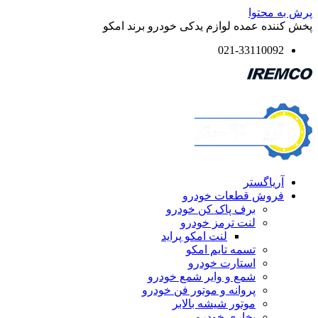
محتوا
ه عمده لوازم یدکی خودرو برند امکو
021-331100
یاگستر
وش قطعات خودرو
برف پاک کن خودرو
لنت ترمز خودرو
لنت امکو پراید
تسمه تایم امکو
استارت خودرو
شمع و وایر شمع خودرو
پروانه و موتور فن خودرو
موتور شیشه بالابر
بخاری خودرو