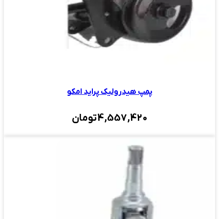
پمپ هیدرولیک پراید امکو
4,557,420
تومان