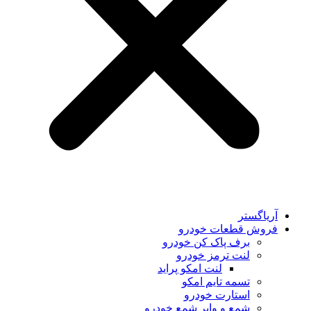
یاگستر
وش قطعات خودرو
برف پاک کن خودرو
لنت ترمز خودرو
لنت امکو پراید
تسمه تایم امکو
استارت خودرو
شمع و وایر شمع خودرو