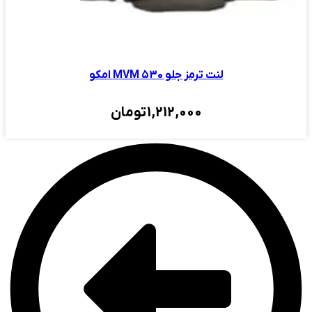
لنت ترمز جلو MVM ۵۳۰ امکو
1,212,000
تومان