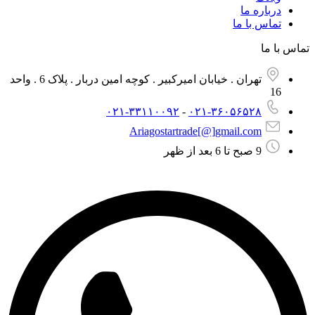
درباره ما
تماس با ما
تماس با ما
تهران . خیابان امیرکبیر . کوچه امین دربار . پلاک 6 . واحد
16
۰۲۱-۳۳۱۱۰۰۹۲
-
۰۲۱-۳۶۰۵۶۵۲۸
Ariagostartrade[@]gmail.com​
9 صبح تا 6 بعد از ظهر