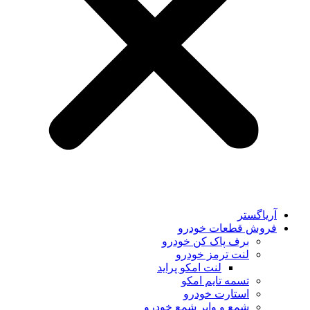
آریاگستر
فروش قطعات خودرو
برف پاک کن خودرو
لنت ترمز خودرو
لنت امکو پراید
تسمه تایم امکو
استارت خودرو
شمع و وایر شمع خودرو