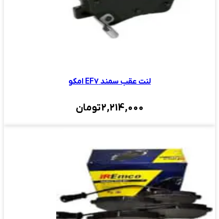
لنت عقب سمند EF۷ امکو
2,214,000
تومان