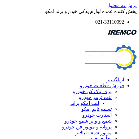
پرش به محتوا
پخش کننده عمده لوازم یدکی خودرو برند امکو
021-33110092
آریاگستر
فروش قطعات خودرو
برف پاک کن خودرو
لنت ترمز خودرو
لنت امکو پراید
تسمه تایم امکو
استارت خودرو
شمع و وایر شمع خودرو
پروانه و موتور فن خودرو
موتور شیشه بالابر
بخاری خودرو