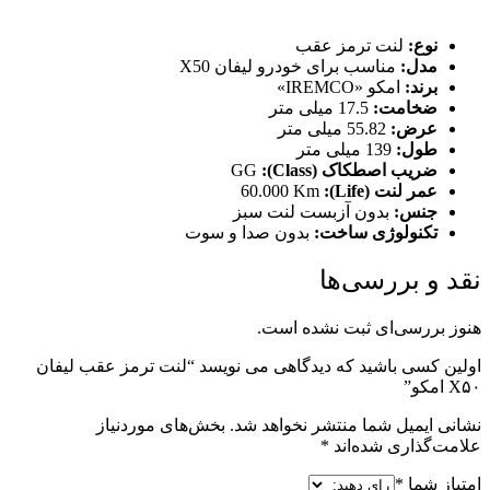
نوع:
لنت ترمز عقب
مدل:
مناسب برای خودرو لیفان X50
برند:
امکو «IREMCO»
ضخامت:
17.5 میلی متر
عرض:
55.82 میلی متر
طول:
139 میلی متر
ضريب اصطکاک (Class):
GG
عمر لنت (Life):
60.000 Km
جنس:
بدون آزبست لنت سبز
تكنولوژی ساخت:
بدون صدا و سوت
نقد و بررسی‌ها
هنوز بررسی‌ای ثبت نشده است.
اولین کسی باشید که دیدگاهی می نویسد “لنت ترمز عقب لیفان
X۵۰ امکو”
نشانی ایمیل شما منتشر نخواهد شد.
بخش‌های موردنیاز
علامت‌گذاری شده‌اند
*
امتیاز شما
*