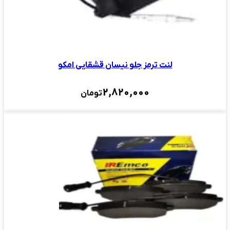
لنت ترمز جلو نیسان قشقایی امکو
2,820,000
تومان