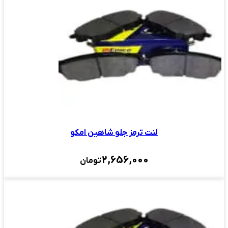
لنت ترمز جلو شاهین امکو
2,656,000
تومان