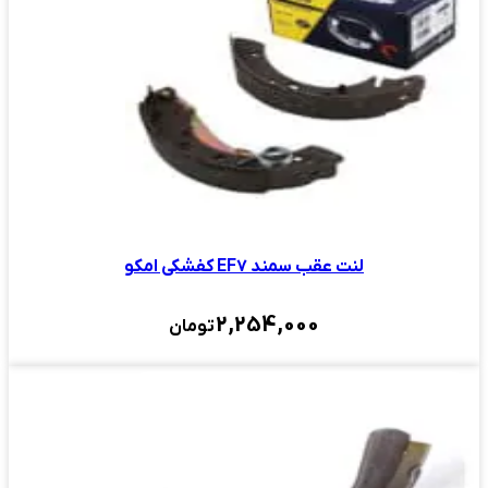
لنت عقب سمند EF۷ کفشکی امکو
2,254,000
تومان