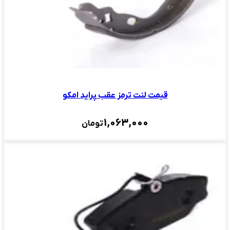
قیمت لنت ترمز عقب پراید امکو
1,063,000
تومان