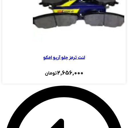
لنت ترمز جلو آریو امکو
2,656,000
تومان