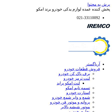
پرش به محتوا
پخش کننده عمده لوازم یدکی خودرو برند امکو
021-33110092
آریاگستر
فروش قطعات خودرو
برف پاک کن خودرو
لنت ترمز خودرو
لنت امکو پراید
تسمه تایم امکو
استارت خودرو
شمع و وایر شمع خودرو
پروانه و موتور فن خودرو
موتور شیشه بالابر
بخاری خودرو