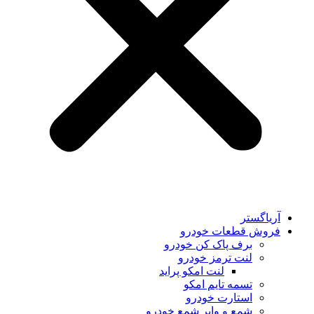
آریاگستر
فروش قطعات خودرو
برف پاک کن خودرو
لنت ترمز خودرو
لنت امکو پراید
تسمه تایم امکو
استارت خودرو
شمع و وایر شمع خودرو