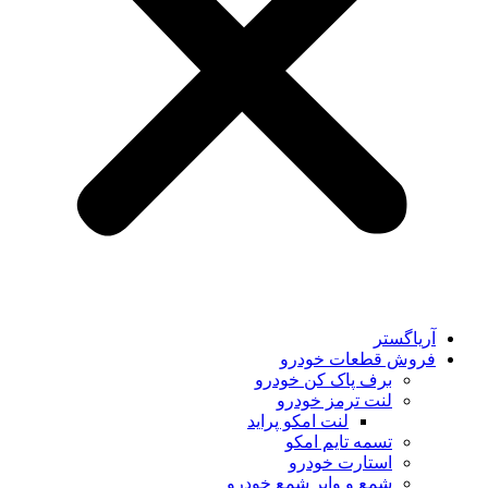
آریاگستر
فروش قطعات خودرو
برف پاک کن خودرو
لنت ترمز خودرو
لنت امکو پراید
تسمه تایم امکو
استارت خودرو
شمع و وایر شمع خودرو