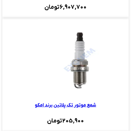
6,907,700
تومان
شمع موتور تک پلاتین برند امکو
205,900
تومان