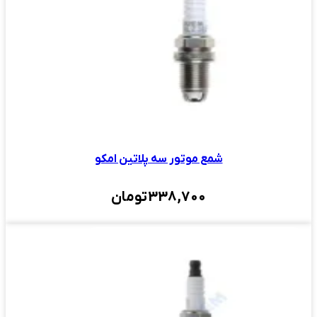
شمع موتور سه پلاتین امکو
338,700
تومان