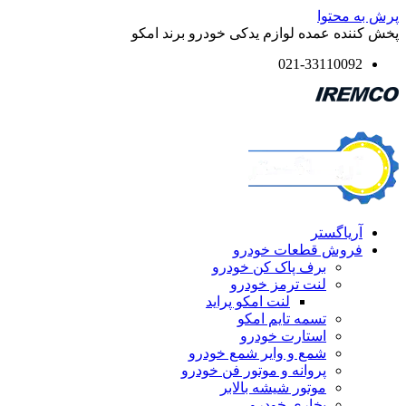
پرش به محتوا
پخش کننده عمده لوازم یدکی خودرو برند امکو
021-33110092
آریاگستر
فروش قطعات خودرو
برف پاک کن خودرو
لنت ترمز خودرو
لنت امکو پراید
تسمه تایم امکو
استارت خودرو
شمع و وایر شمع خودرو
پروانه و موتور فن خودرو
موتور شیشه بالابر
بخاری خودرو