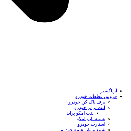
آریاگستر
فروش قطعات خودرو
برف پاک کن خودرو
لنت ترمز خودرو
لنت امکو پراید
تسمه تایم امکو
استارت خودرو
شمع و وایر شمع خودرو