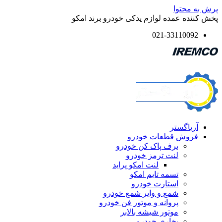
پرش به محتوا
پخش کننده عمده لوازم یدکی خودرو برند امکو
021-33110092
آریاگستر
فروش قطعات خودرو
برف پاک کن خودرو
لنت ترمز خودرو
لنت امکو پراید
تسمه تایم امکو
استارت خودرو
شمع و وایر شمع خودرو
پروانه و موتور فن خودرو
موتور شیشه بالابر
بخاری خودرو