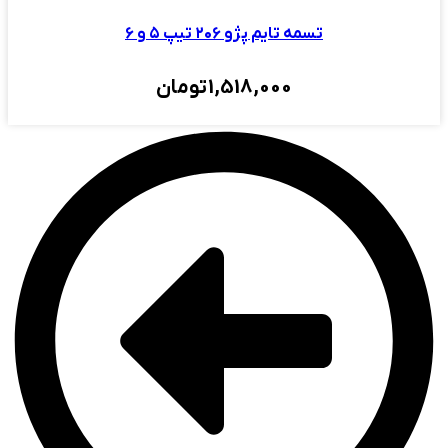
تسمه تایم پژو ۲۰۶ تیپ ۵ و ۶
1,518,000
تومان