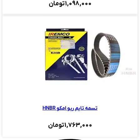
1,098,000
تومان
تسمه تایم ریو امکو HNBR
1,763,000
تومان