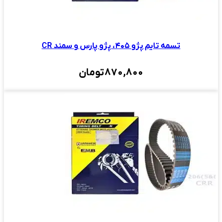
تسمه تایم پژو ۴۰۵، پژو پارس و سمند CR
870,800
تومان