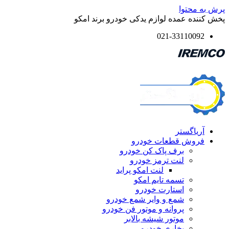
محتوا
ه عمده لوازم یدکی خودرو برند امکو
021-331100
یاگستر
وش قطعات خودرو
برف پاک کن خودرو
لنت ترمز خودرو
لنت امکو پراید
تسمه تایم امکو
استارت خودرو
شمع و وایر شمع خودرو
پروانه و موتور فن خودرو
موتور شیشه بالابر
بخاری خودرو