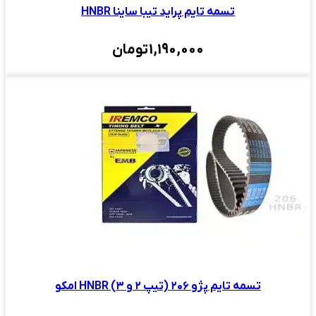
تسمه تایم پراید تیبا ساینا HNBR
1,190,000
تومان
تسمه تایم پژو ۲۰۶ (تیپ ۲ و ۳) HNBR امکو