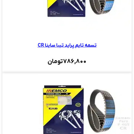
تسمه تایم پراید تیبا ساینا CR
786,800
تومان