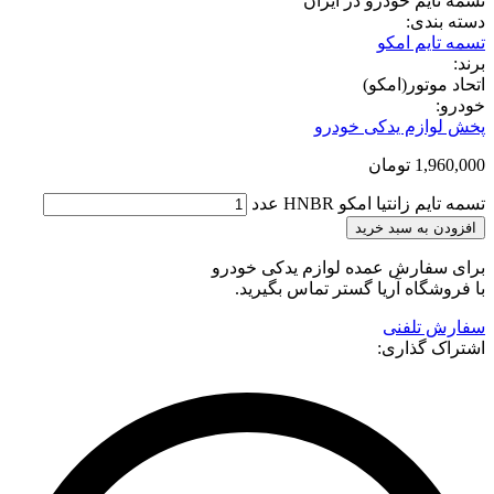
م خودرو در ایران
ی:
م امکو
تور(امکو)
زم یدکی خودرو
1
تومان
نتیا امکو HNBR عدد
ه سبد خرید
ارش عمده لوازم یدکی خودرو
اه آریا گستر تماس بگیرید.
لفنی
گذاری: