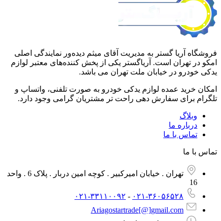
آریا گستر به مدیریت آقای میثم دیده‌ور نمایندگی اصلی
تهران است. آریاگستر یکی از پخش کننده‌های معتبر لوازم
رو در خیابان ملت تهران می باشد.
ید عمده لوازم یدکی خودرو به صورت تلفنی، واتساپ و
برای سفارش دهی راحت تر مشتریان گرامی وجود دارد.
لاگ
باره ما
اس با ما
ما
تهران . خیابان امیرکبیر . کوچه امین دربار . پلاک 6 . واحد
۰۲۱-۳۳۱۱۰۰۹۲
-
۰۲۱-۳۶۰۵۶۵۲۸
Ariagostartrade[@]gmail.com​