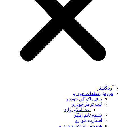
یاگستر
وش قطعات خودرو
برف پاک کن خودرو
لنت ترمز خودرو
لنت امکو پراید
تسمه تایم امکو
استارت خودرو
شمع و وایر شمع خودرو