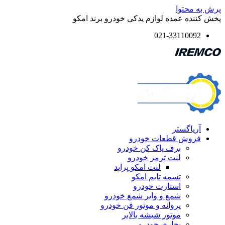
پرش به محتوا
پخش کننده عمده لوازم یدکی خودرو برند امکو
021-33110092
آریاگستر
فروش قطعات خودرو
برف پاک کن خودرو
لنت ترمز خودرو
لنت امکو پراید
تسمه تایم امکو
استارت خودرو
شمع و وایر شمع خودرو
پروانه و موتور فن خودرو
موتور شیشه بالابر
بخاری خودرو