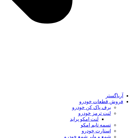
آریاگستر
فروش قطعات خودرو
برف پاک کن خودرو
لنت ترمز خودرو
لنت امکو پراید
تسمه تایم امکو
استارت خودرو
شمع و وایر شمع خودرو