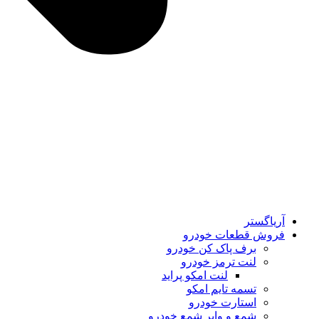
آریاگستر
فروش قطعات خودرو
برف پاک کن خودرو
لنت ترمز خودرو
لنت امکو پراید
تسمه تایم امکو
استارت خودرو
شمع و وایر شمع خودرو