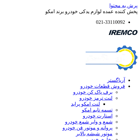
پرش به محتوا
پخش کننده عمده لوازم یدکی خودرو برند امکو
021-33110092
آریاگستر
فروش قطعات خودرو
برف پاک کن خودرو
لنت ترمز خودرو
لنت امکو پراید
تسمه تایم امکو
استارت خودرو
شمع و وایر شمع خودرو
پروانه و موتور فن خودرو
موتور شیشه بالابر
بخاری خودرو